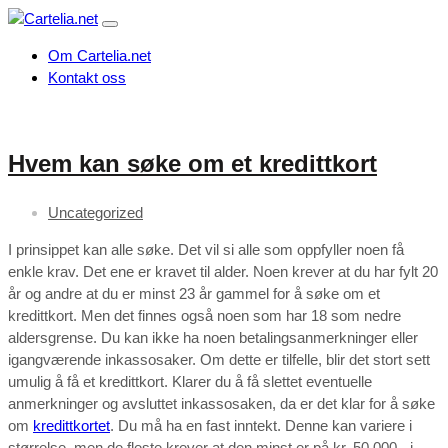
Om Cartelia.net
Kontakt oss
Hvem kan søke om et kredittkort
Uncategorized
I prinsippet kan alle søke. Det vil si alle som oppfyller noen få
enkle krav. Det ene er kravet til alder. Noen krever at du har fylt 20
år og andre at du er minst 23 år gammel for å søke om et
kredittkort. Men det finnes også noen som har 18 som nedre
aldersgrense. Du kan ikke ha noen betalingsanmerkninger eller
igangværende inkassosaker. Om dette er tilfelle, blir det stort sett
umulig å få et kredittkort. Klarer du å få slettet eventuelle
anmerkninger og avsluttet inkassosaken, da er det klar for å søke
om
kredittkortet
. Du må ha en fast inntekt. Denne kan variere i
størrelse, men de fleste krever at den minst er på kr. 50.000,- i