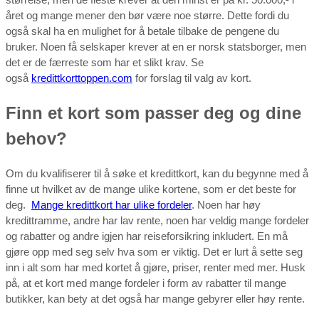
året og mange mener den bør være noe større. Dette fordi du
også skal ha en mulighet for å betale tilbake de pengene du
bruker. Noen få selskaper krever at en er norsk statsborger, men
det er de færreste som har et slikt krav. Se
også
kredittkorttoppen.com
for forslag til valg av kort.
Finn et kort som passer deg og dine
behov?
Om du kvalifiserer til å søke et kredittkort, kan du begynne med å
finne ut hvilket av de mange ulike kortene, som er det beste for
deg.
Mange kredittkort har ulike fordeler
. Noen har høy
kredittramme, andre har lav rente, noen har veldig mange fordeler
og rabatter og andre igjen har reiseforsikring inkludert. En må
gjøre opp med seg selv hva som er viktig. Det er lurt å sette seg
inn i alt som har med kortet å gjøre, priser, renter med mer. Husk
på, at et kort med mange fordeler i form av rabatter til mange
butikker, kan bety at det også har mange gebyrer eller høy rente.