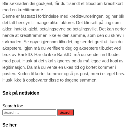
Blir søknaden din godkjent, får du tilsendt et tilbud om kredittkort
med en kredittramme.
Denne er fastsatt i forbindelse med kredittvurderingen, og her blir
det tatt hensyn til mange ulike faktorer. Det blir sett på ting som
alder, inntekt, gjeld, betalingsevne og betalingsvilje. Det kan derfor
hende at kredittrammen ikke er den samme, som den du skrev i
søknaden. Se nøye igjennom tilbudet, og ser det greit ut, kan du
akspetere. Igjen må du verifisere deg og akseptere tilbudet ved
bruk av BankID. Har du ikke BankID, må du sende inn tilbudet
med post. Husk at det skal signeres og du må legge ved kopi av
legitimasjon. Da må du vente en ukes tid og kortet kommer i
posten. Koden til kortet kommer også pr. post, men i et eget brev.
Husk ikke å oppbevarer disse to tingene sammen.
Søk på nettsiden
Search for:
Se her