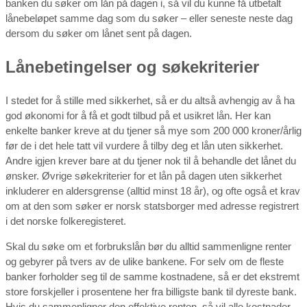
banken du søker om lån på dagen i, så vil du kunne få utbetalt
lånebeløpet samme dag som du søker – eller seneste neste dag
dersom du søker om lånet sent på dagen.
Lånebetingelser og søkekriterier
I stedet for å stille med sikkerhet, så er du altså avhengig av å ha
god økonomi for å få et godt tilbud på et usikret lån. Her kan
enkelte banker kreve at du tjener så mye som 200 000 kroner/årlig
før de i det hele tatt vil vurdere å tilby deg et lån uten sikkerhet.
Andre igjen krever bare at du tjener nok til å behandle det lånet du
ønsker. Øvrige søkekriterier for et lån på dagen uten sikkerhet
inkluderer en aldersgrense (alltid minst 18 år), og ofte også et krav
om at den som søker er norsk statsborger med adresse registrert
i det norske folkeregisteret.
Skal du søke om et forbrukslån bør du alltid sammenligne renter
og gebyrer på tvers av de ulike bankene. For selv om de fleste
banker forholder seg til de samme kostnadene, så er det ekstremt
store forskjeller i prosentene her fra billigste bank til dyreste bank.
Hvis du sammenligner den effektive renten, så vil alle kostnader