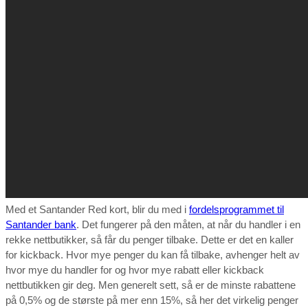
Med et Santander Red kort, blir du med i
fordelsprogrammet til
Santander bank
. Det fungerer på den måten, at når du handler i en
rekke nettbutikker, så får du penger tilbake. Dette er det en kaller
for kickback. Hvor mye penger du kan få tilbake, avhenger helt av
hvor mye du handler for og hvor mye rabatt eller kickback
nettbutikken gir deg. Men generelt sett, så er de minste rabattene
på 0,5% og de største på mer enn 15%, så her det virkelig penger