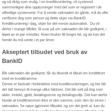
og så riktig som mulig. I en kredittvurdering, vil systemet
sammenligne dine opplysninger med det som er registrert i de
offentlige systemene. For å sende søknaden av gårde, må du ofte
verifisere deg som person og dette skjer via BankID.
Kredittvurdering i dag, skjer for det meste automatisk. Du vil
derfor i mange tilfeller, få svar på om søknaden din blir godkjent, i
løpet av et par minutter. Noen bruker litt lengre tid, og da kan det
hende du må vente i et par timer.
Akseptert tilbudet ved bruk av
BankID
Blir søknaden din godkjent, får du tilsendt et tilbud om kredittkort
med en kredittramme.
Denne er fastsatt i forbindelse med kredittvurderingen, og her blir
det tatt hensyn til mange ulike faktorer. Det blir sett på ting som
alder, inntekt, gjeld, betalingsevne og betalingsvilje. Det kan derfor
hende at kredittrammen ikke er den samme, som den du skrev i
søknaden. Se nøye igjennom tilbudet, og ser det greit ut, kan du