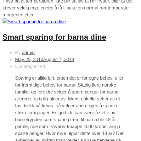
Pass på at temperaturen ikke blir så lav at rør fryser, eller at det
krever veldig mye energi å få tilbake en normal romtemperatur
morgenen etter.
Smart sparing for barna dine
By
admin
May 29, 2019
August 7, 2019
Uncategorized
Sparing er alltid lurt, enten det er for egne behov, eller
for fremtidige behov for barna. Stadig flere norske
familier og foreldre velger å spare penger for barna
allerede fra tidlig alder av. Mens enkelte setter av et
fast trekk på lønna, så velger andre igjen å spare i
større omganger. En god idé kan være å sette av
barnetrygden som sparing frem til barna blir 18 år
gamle, noe som tilsvarer knappe 1000 kroner årlig i
sparte penger. Hvor mye utgjør dette over 18 år? Det
avhenger av måten man velger å spare pengene på.