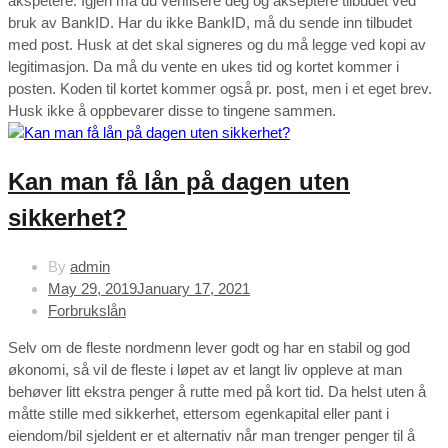
akspetere. Igjen må du verifisere deg og akseptere tilbudet ved
bruk av BankID. Har du ikke BankID, må du sende inn tilbudet
med post. Husk at det skal signeres og du må legge ved kopi av
legitimasjon. Da må du vente en ukes tid og kortet kommer i
posten. Koden til kortet kommer også pr. post, men i et eget brev.
Husk ikke å oppbevarer disse to tingene sammen.
Kan man få lån på dagen uten
sikkerhet?
By
admin
May 29, 2019
January 17, 2021
Forbrukslån
Selv om de fleste nordmenn lever godt og har en stabil og god
økonomi, så vil de fleste i løpet av et langt liv oppleve at man
behøver litt ekstra penger å rutte med på kort tid. Da helst uten å
måtte stille med sikkerhet, ettersom egenkapital eller pant i
eiendom/bil sjeldent er et alternativ når man trenger penger til å