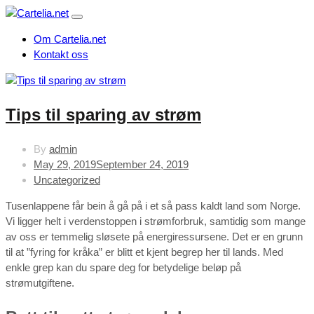
Om Cartelia.net
Kontakt oss
Tips til sparing av strøm
By
admin
May 29, 2019
September 24, 2019
Uncategorized
Tusenlappene får bein å gå på i et så pass kaldt land som Norge.
Vi ligger helt i verdenstoppen i strømforbruk, samtidig som mange
av oss er temmelig sløsete på energiressursene. Det er en grunn
til at ”fyring for kråka” er blitt et kjent begrep her til lands. Med
enkle grep kan du spare deg for betydelige beløp på
strømutgiftene.