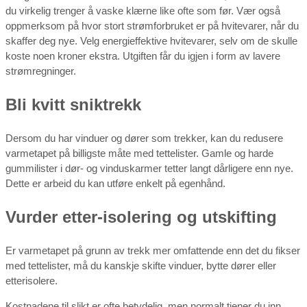
du virkelig trenger å vaske klærne like ofte som før. Vær også
oppmerksom på hvor stort strømforbruket er på hvitevarer, når du
skaffer deg nye. Velg energieffektive hvitevarer, selv om de skulle
koste noen kroner ekstra. Utgiften får du igjen i form av lavere
strømregninger.
Bli kvitt sniktrekk
Dersom du har vinduer og dører som trekker, kan du redusere
varmetapet på billigste måte med tettelister. Gamle og harde
gummilister i dør- og vinduskarmer tetter langt dårligere enn nye.
Dette er arbeid du kan utføre enkelt på egenhånd.
Vurder etter-isolering og utskifting
Er varmetapet på grunn av trekk mer omfattende enn det du fikser
med tettelister, må du kanskje skifte vinduer, bytte dører eller
etterisolere.
Kostnadene til slikt er ofte betydelig, men normalt tjener du inn