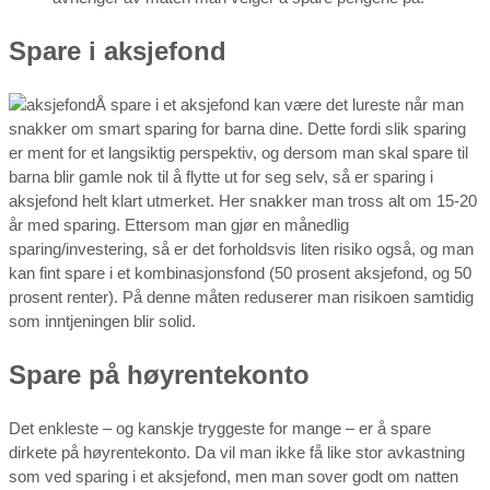
Spare i aksjefond
Å spare i et aksjefond kan være det lureste når man
snakker om smart sparing for barna dine. Dette fordi slik sparing
er ment for et langsiktig perspektiv, og dersom man skal spare til
barna blir gamle nok til å flytte ut for seg selv, så er sparing i
aksjefond helt klart utmerket. Her snakker man tross alt om 15-20
år med sparing. Ettersom man gjør en månedlig
sparing/investering, så er det forholdsvis liten risiko også, og man
kan fint spare i et kombinasjonsfond (50 prosent aksjefond, og 50
prosent renter). På denne måten reduserer man risikoen samtidig
som inntjeningen blir solid.
Spare på høyrentekonto
Det enkleste – og kanskje tryggeste for mange – er å spare
dirkete på høyrentekonto. Da vil man ikke få like stor avkastning
som ved sparing i et aksjefond, men man sover godt om natten