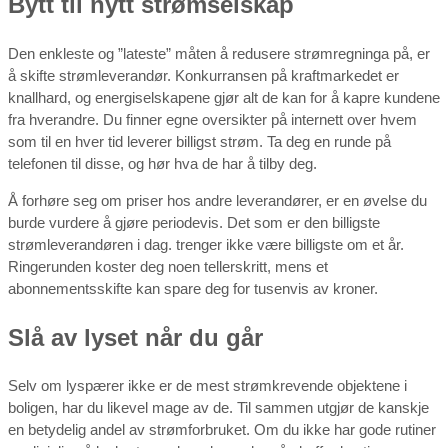
Bytt til nytt strømselskap
Den enkleste og ”lateste” måten å redusere strømregninga på, er
å skifte strømleverandør. Konkurransen på kraftmarkedet er
knallhard, og energiselskapene gjør alt de kan for å kapre kundene
fra hverandre. Du finner egne oversikter på internett over hvem
som til en hver tid leverer billigst strøm. Ta deg en runde på
telefonen til disse, og hør hva de har å tilby deg.
Å forhøre seg om priser hos andre leverandører, er en øvelse du
burde vurdere å gjøre periodevis. Det som er den billigste
strømleverandøren i dag. trenger ikke være billigste om et år.
Ringerunden koster deg noen tellerskritt, mens et
abonnementsskifte kan spare deg for tusenvis av kroner.
Slå av lyset når du går
Selv om lyspærer ikke er de mest strømkrevende objektene i
boligen, har du likevel mage av de. Til sammen utgjør de kanskje
en betydelig andel av strømforbruket. Om du ikke har gode rutiner