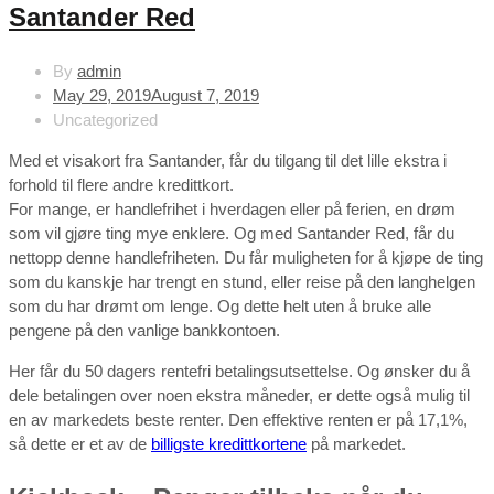
Santander Red
By
admin
May 29, 2019
August 7, 2019
Uncategorized
Med et visakort fra Santander, får du tilgang til det lille ekstra i
forhold til flere andre kredittkort.
For mange, er handlefrihet i hverdagen eller på ferien, en drøm
som vil gjøre ting mye enklere. Og med Santander Red, får du
nettopp denne handlefriheten. Du får muligheten for å kjøpe de ting
som du kanskje har trengt en stund, eller reise på den langhelgen
som du har drømt om lenge. Og dette helt uten å bruke alle
pengene på den vanlige bankkontoen.
Her får du 50 dagers rentefri betalingsutsettelse. Og ønsker du å
dele betalingen over noen ekstra måneder, er dette også mulig til
en av markedets beste renter. Den effektive renten er på 17,1%,
så dette er et av de
billigste kredittkortene
på markedet.