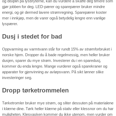
og disiplin på lysbryterne, kan du vurdere å skaffe deg timere som
gjør jobben for deg. LED-pærer og sparepærer bruker mindre
energi, og gir dermed lavere strømregning. Sparepærer koster
mer i innkjøp, men de varer også betydelig lengre enn vanlige
lyspærer.
Dusj i stedet for bad
Oppvarming av varmtvann står for rundt 15% av strømforbruket i
norske hjem. Dropper du å bade regelmessig, men heller bruker
dusjen, sparer du mye strøm. Investerer du i en sparedusj,
kommer du enda lengre. Mange vurderer også sparekraner og
apparater for gjenvinning av avløpsvann. På sikt lønner slike
investeringer seg.
Dropp tørketrommelen
Tørketromler bruker mye strøm, og sliter dessuten på materialene
i klærne dine. Tørk heller klærne på stativ eller klessnor om du har
muligheten. Klesvasken kommer du ikke utenom, men vurder om