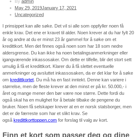
By
admin
May 29, 2019
January 17, 2021
Uncategorized
I prinsippet kan alle søke. Det vil si alle som oppfyller noen få
enkle krav. Det ene er kravet til alder. Noen krever at du har fylt 20
år og andre at du er minst 23 år gammel for å søke om et
kredittkort. Men det finnes også noen som har 18 som nedre
aldersgrense. Du kan ikke ha noen betalingsanmerkninger eller
igangværende inkassosaker. Om dette er tilfelle, blir det stort sett
umulig å få et kredittkort. Klarer du å få slettet eventuelle
anmerkninger og avsluttet inkassosaken, da er det klar for å søke
om
kredittkortet
. Du må ha en fast inntekt. Denne kan variere i
størrelse, men de fleste krever at den minst er på kr. 50.000,- i
året og mange mener den bør være noe større. Dette fordi du
også skal ha en mulighet for å betale tilbake de pengene du
bruker. Noen få selskaper krever at en er norsk statsborger, men
det er de færreste som har et slikt krav. Se
også
kredittkorttoppen.com
for forslag til valg av kort.
Finn et kort som passer deg og dine