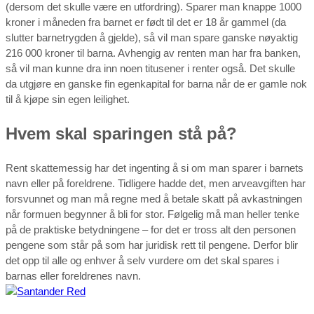
(dersom det skulle være en utfordring). Sparer man knappe 1000
kroner i måneden fra barnet er født til det er 18 år gammel (da
slutter barnetrygden å gjelde), så vil man spare ganske nøyaktig
216 000 kroner til barna. Avhengig av renten man har fra banken,
så vil man kunne dra inn noen titusener i renter også. Det skulle
da utgjøre en ganske fin egenkapital for barna når de er gamle nok
til å kjøpe sin egen leilighet.
Hvem skal sparingen stå på?
Rent skattemessig har det ingenting å si om man sparer i barnets
navn eller på foreldrene. Tidligere hadde det, men arveavgiften har
forsvunnet og man må regne med å betale skatt på avkastningen
når formuen begynner å bli for stor. Følgelig må man heller tenke
på de praktiske betydningene – for det er tross alt den personen
pengene som står på som har juridisk rett til pengene. Derfor blir
det opp til alle og enhver å selv vurdere om det skal spares i
barnas eller foreldrenes navn.