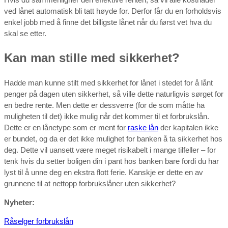
ved lånet automatisk bli tatt høyde for. Derfor får du en forholdsvis
enkel jobb med å finne det billigste lånet når du først vet hva du
skal se etter.
Kan man stille med sikkerhet?
Hadde man kunne stilt med sikkerhet for lånet i stedet for å lånt
penger på dagen uten sikkerhet, så ville dette naturligvis sørget for
en bedre rente. Men dette er dessverre (for de som måtte ha
muligheten til det) ikke mulig når det kommer til et forbrukslån.
Dette er en lånetype som er ment for
raske lån
der kapitalen ikke
er bundet, og da er det ikke mulighet for banken å ta sikkerhet hos
deg. Dette vil uansett være meget risikabelt i mange tilfeller – for
tenk hvis du setter boligen din i pant hos banken bare fordi du har
lyst til å unne deg en ekstra flott ferie. Kanskje er dette en av
grunnene til at nettopp forbrukslåner uten sikkerhet?
Nyheter:
Råselger forbrukslån