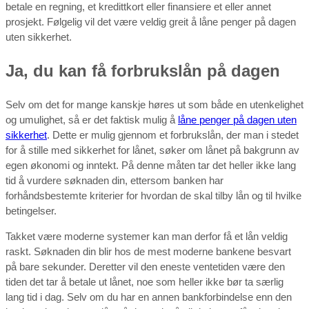
betale en regning, et kredittkort eller finansiere et eller annet
prosjekt. Følgelig vil det være veldig greit å låne penger på dagen
uten sikkerhet.
Ja, du kan få forbrukslån på dagen
Selv om det for mange kanskje høres ut som både en utenkelighet
og umulighet, så er det faktisk mulig å
låne penger på dagen uten
sikkerhet
. Dette er mulig gjennom et forbrukslån, der man i stedet
for å stille med sikkerhet for lånet, søker om lånet på bakgrunn av
egen økonomi og inntekt. På denne måten tar det heller ikke lang
tid å vurdere søknaden din, ettersom banken har
forhåndsbestemte kriterier for hvordan de skal tilby lån og til hvilke
betingelser.
Takket være moderne systemer kan man derfor få et lån veldig
raskt. Søknaden din blir hos de mest moderne bankene besvart
på bare sekunder. Deretter vil den eneste ventetiden være den
tiden det tar å betale ut lånet, noe som heller ikke bør ta særlig
lang tid i dag. Selv om du har en annen bankforbindelse enn den